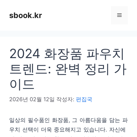
컨
텐
sbook.kr
메
츠
로
뉴
건
2024 화장품 파우치
너
뛰
트렌드: 완벽 정리 가
기
이드
2026년 02월 12일
작성자:
편집국
일상의 필수품인 화장품, 그 아름다움을 담는 파
우치 선택이 더욱 중요해지고 있습니다. 자신에