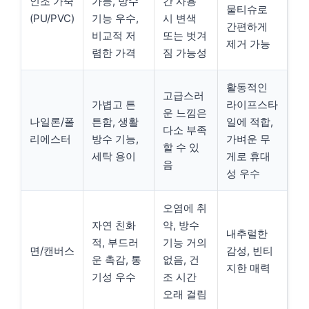
인조 가죽
가능, 방수
간 사용
물티슈로
(PU/PVC)
기능 우수,
시 변색
간편하게
비교적 저
또는 벗겨
제거 가능
렴한 가격
짐 가능성
활동적인
고급스러
가볍고 튼
라이프스타
운 느낌은
나일론/폴
튼함, 생활
일에 적합,
다소 부족
리에스터
방수 기능,
가벼운 무
할 수 있
세탁 용이
게로 휴대
음
성 우수
오염에 취
자연 친화
약, 방수
내추럴한
적, 부드러
기능 거의
면/캔버스
감성, 빈티
운 촉감, 통
없음, 건
지한 매력
기성 우수
조 시간
오래 걸림