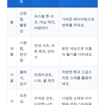
드
산뜻
파스텔 톤 셔
함,
가벼운 레이어링으로
봄
츠, 데님 재킷,
활동
변화를 주세요.
바람막이
성
시원
린넨 셔츠, 코
여
함,
밝은 색상으로 여름
튼 팬츠, 반바
름
편안
의 활기를 더하세요.
지
함
클래
차분한 톤과 고급스
가
트렌치코트,
식,
러운 소재를 활용하
을
니트, 울 재킷
깊이
세요.
보온
두꺼운 코트,
다양한 소재와 아이
겨
성,
다양한 니트,
템을 겹쳐 스타일을