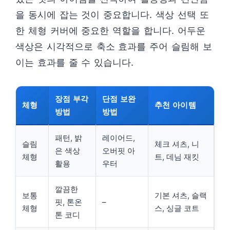
을 동시에 잡는 것이 중요합니다. 색상 선택 또
한 체형 커버에 중요한 역할을 합니다. 어두운
색상은 시각적으로 축소 효과를 주어 슬림해 보
이는 효과를 줄 수 있습니다.
장점 부각
단점 보완
체형
추천 아이템
방법
방법
패턴, 밝
레이어드,
슬림
체크 셔츠, 니
은 색상
오버핏 아
체형
트, 데님 재킷
활용
우터
깔끔한
보통
기본 셔츠, 슬랙
핏, 톤온
–
체형
스, 싱글 코트
톤 코디