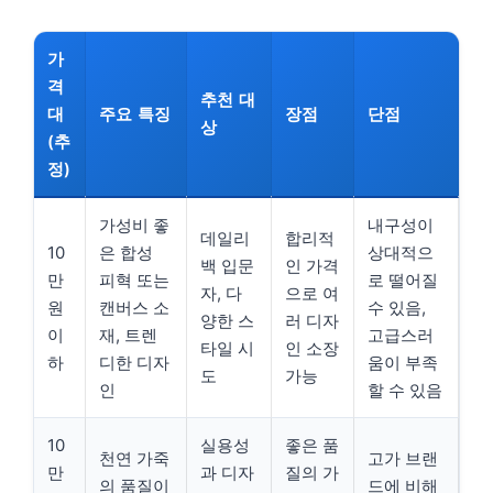
가
격
추천 대
대
주요 특징
장점
단점
상
(추
정)
가성비 좋
내구성이
데일리
합리적
10
은 합성
상대적으
백 입문
인 가격
만
피혁 또는
로 떨어질
자, 다
으로 여
원
캔버스 소
수 있음,
양한 스
러 디자
이
재, 트렌
고급스러
타일 시
인 소장
하
디한 디자
움이 부족
도
가능
인
할 수 있음
10
실용성
좋은 품
천연 가죽
고가 브랜
만
과 디자
질의 가
의 품질이
드에 비해