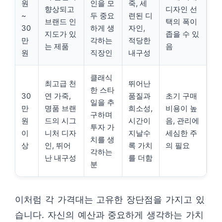
원
인을 모
죽, 세
향상되고
디자인 선
~
두 중요
련된 디
브랜드 인
택의 폭이
30
하게 생
자인,
지도가 있
좁을 수 있
만
각하는
적당한
는 제품
음
원
직장인
내구성
클래식
최고급 천
뛰어난
한 스타
30
연 가죽,
품질과
초기 구매
일을 추
만
명품 브랜
희소성,
비용이 높
구하며
원
드의 시그
시간이
음, 관리에
투자 가
이
니처 디자
지날수
세심한 주
치를 생
상
인, 뛰어
록 가치
의 필요
각하는
난 내구성
를 더함
분
이처럼 각 가격대는 고유한 장단점을 가지고 있
습니다. 자신의 예산과 중요하게 생각하는 가치