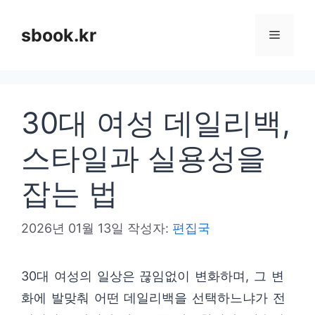
컨
텐
sbook.kr
메
츠
로
뉴
건
30대 여성 데일리백,
너
뛰
스타일과 실용성을
기
잡는 법
2026년 01월 13일
작성자:
편집국
30대 여성의 일상은 끊임없이 변화하며, 그 변
화에 발맞춰 어떤 데일리백을 선택하느냐가 전