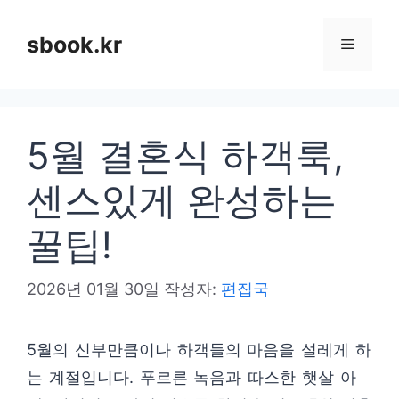
컨
텐
sbook.kr
메
츠
로
뉴
건
5월 결혼식 하객룩,
너
뛰
센스있게 완성하는
기
꿀팁!
2026년 01월 30일
작성자:
편집국
5월의 신부만큼이나 하객들의 마음을 설레게 하
는 계절입니다. 푸르른 녹음과 따스한 햇살 아