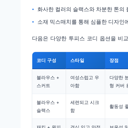
화사한 컬러의 슬랙스와 차분한 톤의 
소재 믹스매치를 통해 심플한 디자인에
다음은 다양한 투피스 코디 옵션을 비교
코디 구성
스타일
장점
블라우스 +
여성스럽고 우
다양한 분
스커트
아함
형 커버 
블라우스 +
세련되고 시크
활동성 좋
슬랙스
함
재킷 + 원피
격식 있고 안정
보온성 및