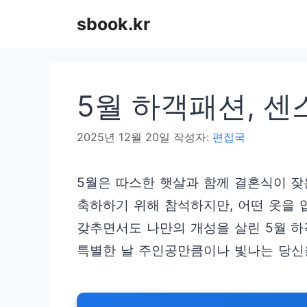
컨
sbook.kr
텐
츠
로
5월 하객패션, 센
건
너
2025년 12월 20일
작성자:
편집국
뛰
기
5월은 따스한 햇살과 함께 결혼식이 잦
축하하기 위해 참석하지만, 어떤 옷을 
갖추면서도 나만의 개성을 살린 5월 하
특별한 날 주인공만큼이나 빛나는 당신