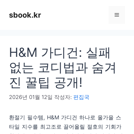
컨
텐
sbook.kr
메
츠
로
뉴
건
H&M 가디건: 실패
너
뛰
없는 코디법과 숨겨
기
진 꿀팁 공개!
2026년 01월 12일
작성자:
편집국
환절기 필수템, H&M 가디건 하나로 올가을 스
타일 지수를 최고조로 끌어올릴 절호의 기회가