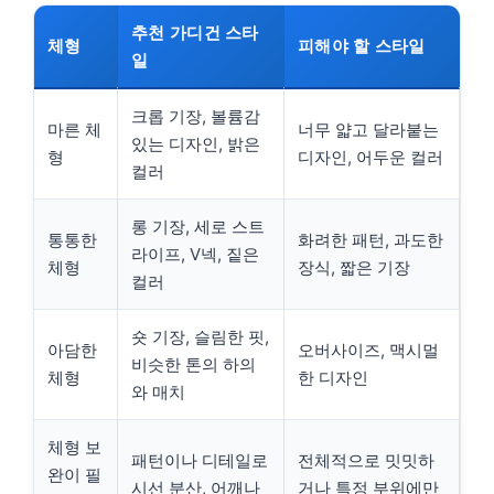
추천 가디건 스타
체형
피해야 할 스타일
일
크롭 기장, 볼륨감
마른 체
너무 얇고 달라붙는
있는 디자인, 밝은
형
디자인, 어두운 컬러
컬러
롱 기장, 세로 스트
통통한
화려한 패턴, 과도한
라이프, V넥, 짙은
체형
장식, 짧은 기장
컬러
숏 기장, 슬림한 핏,
아담한
오버사이즈, 맥시멀
비슷한 톤의 하의
체형
한 디자인
와 매치
체형 보
패턴이나 디테일로
전체적으로 밋밋하
완이 필
시선 분산, 어깨나
거나 특정 부위에만