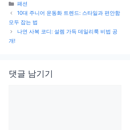
카
패션
테
10대 주니어 운동화 트렌드: 스타일과 편안함
고
모두 잡는 법
리
나연 사복 코디: 설렘 가득 데일리룩 비법 공
개!
댓글 남기기
댓
글